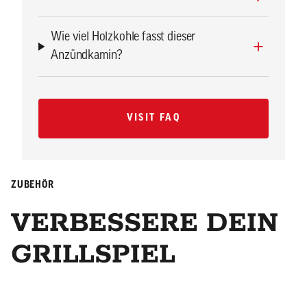
Wie viel Holzkohle fasst dieser
Anzündkamin?
VISIT FAQ
VISIT FAQ
ZUBEHÖR
VERBESSERE DEIN
GRILLSPIEL
Smokin' Stone/Hitzeabweiser