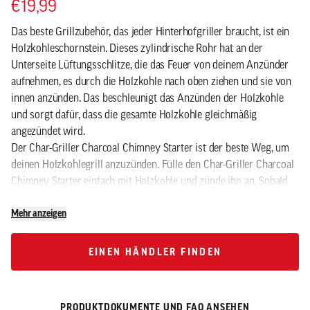
€19,99
Das beste Grillzubehör, das jeder Hinterhofgriller braucht, ist ein
Holzkohleschornstein. Dieses zylindrische Rohr hat an der
Unterseite Lüftungsschlitze, die das Feuer von deinem Anzünder
aufnehmen, es durch die Holzkohle nach oben ziehen und sie von
innen anzünden. Das beschleunigt das Anzünden der Holzkohle
und sorgt dafür, dass die gesamte Holzkohle gleichmäßig
angezündet wird.
Der Char-Griller Charcoal Chimney Starter ist der beste Weg, um
deinen Holzkohlegrill anzuzünden. Fülle den Char-Griller Charcoal
Chimney Starter einfach mit Holzkohle und zünde ihn an. Sobald
die Kohlen fertig sind, drückst du den Abzug, um die brennende
Mehr anzeigen
Holzkohle in deinen Grill freizugeben.
EINEN HÄNDLER FINDEN
EINEN HÄNDLER FINDEN
PRODUKTDOKUMENTE UND FAQ ANSEHEN