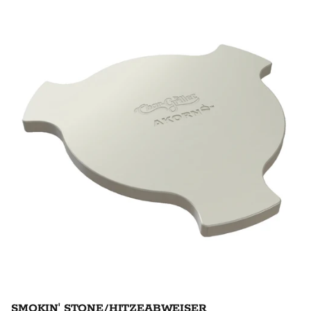
SMOKIN' STONE/HITZEABWEISER